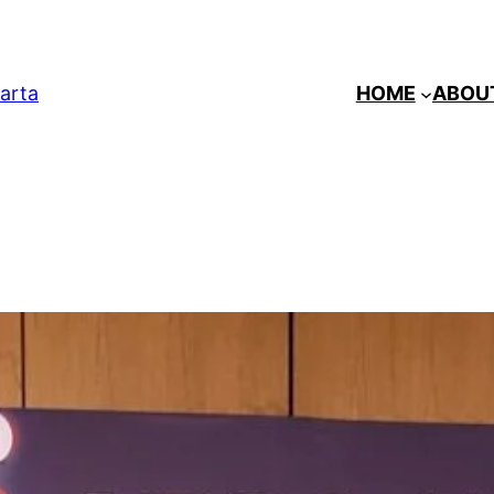
arta
HOME
ABOU