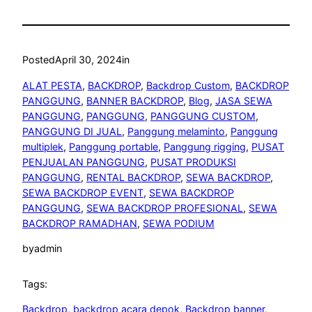
Posted
April 30, 2024
in
ALAT PESTA
, 
BACKDROP
, 
Backdrop Custom
, 
BACKDROP
PANGGUNG
, 
BANNER BACKDROP
, 
Blog
, 
JASA SEWA
PANGGUNG
, 
PANGGUNG
, 
PANGGUNG CUSTOM
, 
PANGGUNG DI JUAL
, 
Panggung melaminto
, 
Panggung
multiplek
, 
Panggung portable
, 
Panggung rigging
, 
PUSAT
PENJUALAN PANGGUNG
, 
PUSAT PRODUKSI
PANGGUNG
, 
RENTAL BACKDROP
, 
SEWA BACKDROP
, 
SEWA BACKDROP EVENT
, 
SEWA BACKDROP
PANGGUNG
, 
SEWA BACKDROP PROFESIONAL
, 
SEWA
BACKDROP RAMADHAN
, 
SEWA PODIUM
by
admin
Tags:
Backdrop
, 
backdrop acara depok
, 
Backdrop banner
, 