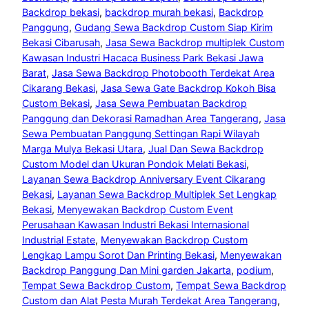
Backdrop bekasi
, 
backdrop murah bekasi
, 
Backdrop
Panggung
, 
Gudang Sewa Backdrop Custom Siap Kirim
Bekasi Cibarusah
, 
Jasa Sewa Backdrop multiplek Custom
Kawasan Industri Hacaca Business Park Bekasi Jawa
Barat
, 
Jasa Sewa Backdrop Photobooth Terdekat Area
Cikarang Bekasi
, 
Jasa Sewa Gate Backdrop Kokoh Bisa
Custom Bekasi
, 
Jasa Sewa Pembuatan Backdrop
Panggung dan Dekorasi Ramadhan Area Tangerang
, 
Jasa
Sewa Pembuatan Panggung Settingan Rapi Wilayah
Marga Mulya Bekasi Utara
, 
Jual Dan Sewa Backdrop
Custom Model dan Ukuran Pondok Melati Bekasi
, 
Layanan Sewa Backdrop Anniversary Event Cikarang
Bekasi
, 
Layanan Sewa Backdrop Multiplek Set Lengkap
Bekasi
, 
Menyewakan Backdrop Custom Event
Perusahaan Kawasan Industri Bekasi Internasional
Industrial Estate
, 
Menyewakan Backdrop Custom
Lengkap Lampu Sorot Dan Printing Bekasi
, 
Menyewakan
Backdrop Panggung Dan Mini garden Jakarta
, 
podium
, 
Tempat Sewa Backdrop Custom
, 
Tempat Sewa Backdrop
Custom dan Alat Pesta Murah Terdekat Area Tangerang
, 