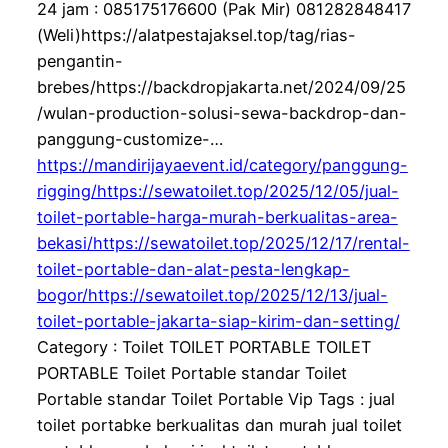
24 jam : 085175176600 (Pak Mir) 081282848417
(Weli)https://alatpestajaksel.top/tag/rias-
pengantin-
brebes/https://backdropjakarta.net/2024/09/25
/wulan-production-solusi-sewa-backdrop-dan-
panggung-customize-…
https://mandirijayaevent.id/category/panggung-
rigging/https://sewatoilet.top/2025/12/05/jual-
toilet-portable-harga-murah-berkualitas-area-
bekasi/https://sewatoilet.top/2025/12/17/rental-
toilet-portable-dan-alat-pesta-lengkap-
bogor/https://sewatoilet.top/2025/12/13/jual-
toilet-portable-jakarta-siap-kirim-dan-setting/
Category : Toilet TOILET PORTABLE TOILET
PORTABLE Toilet Portable standar Toilet
Portable standar Toilet Portable Vip Tags : jual
toilet portabke berkualitas dan murah jual toilet