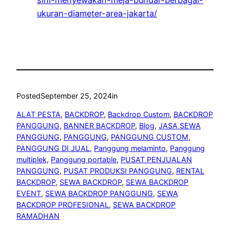
sini-menyewakan-meja-bundar-berbagai-
ukuran-diameter-area-jakarta/
Posted
September 25, 2024
in
ALAT PESTA
, 
BACKDROP
, 
Backdrop Custom
, 
BACKDROP
PANGGUNG
, 
BANNER BACKDROP
, 
Blog
, 
JASA SEWA
PANGGUNG
, 
PANGGUNG
, 
PANGGUNG CUSTOM
, 
PANGGUNG DI JUAL
, 
Panggung melaminto
, 
Panggung
multiplek
, 
Panggung portable
, 
PUSAT PENJUALAN
PANGGUNG
, 
PUSAT PRODUKSI PANGGUNG
, 
RENTAL
BACKDROP
, 
SEWA BACKDROP
, 
SEWA BACKDROP
EVENT
, 
SEWA BACKDROP PANGGUNG
, 
SEWA
BACKDROP PROFESIONAL
, 
SEWA BACKDROP
RAMADHAN