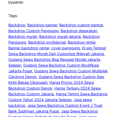
by
admin
Tags:
Backdrop
, 
Backdrop banner
, 
Backdrop custom bentuk
, 
Backdrop Custom Panggung
, 
Backdrop disewakan
, 
Backdrop murah
, 
Backdrop murah jakarta
, 
Backdrop
Panggung
, 
Backdrop profesional
, 
Backdrop rental
, 
Banner backdrop rental
, 
cover panggung
, 
Di sini Tempat
Sewa Backdrop Murah Dan Customize Wilayah Jakarta
, 
Gudang Sewa Backdrop Bisa Request Model Jakarta
Selatan
, 
Gudang Sewa Backdrop Custom Modifikasi
Jakarta Pusat
, 
Gudang Sewa Backdrop Custom Multiplek
Cilodong Depok
, 
Gudang Sewa Backdrop Custom Siap
Kirim Bekasi Cibarusah
, 
Harga Promo 2024 Sewa
Backdrop Custom Depok
, 
Harga Terbaru 2024 Sewa
Backdrop Custom Jakarta
, 
Harga Terkini Sewa Backdrop
Custom Tahun 2024 Jakarta Selatan
, 
Jasa sewa
backdrop
, 
Jasa Sewa Backdrop Custom Event J Trust
Bank Sudirman Jakarta Pusat
, 
Jasa Sewa Backdrop
Custom Harga Terbaik di Jakarta Pusat
, 
Jasa sewa