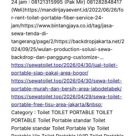
24 jam : 08121315995 (Pak Mir) 081282848417
(Weli)https://mandirijayaevent.id/2022/06/26/fo
r-rent-toilet-portable-fiber-service-24-
jam/https://www.bintangjaya.co.id/tag/jasa-
sewa-tenda-di-
tangerang/page/2/https://backdropjakarta.net/2
024/09/25/wulan-production-solusi-sewa-
backdrop-dan-panggung-customize-…
https://sewatoilet.top/2026/04/30/jual-toilet-
portable-siap-pakai-area-bogor/
https://sewatoilet.top/2026/04/30/sewa-toilet-
portable-murah-dan-bersih-area-jabodetabek/
https://sewatoilet.top/2026/04/29/sewa-toilet-
portable-free-tisu-area-jakarta/&nbsp
;
Category : Toilet TOILET PORTABLE TOILET
PORTABLE Toilet Portable standar Toilet
Portable standar Toilet Portable Vip Toilet