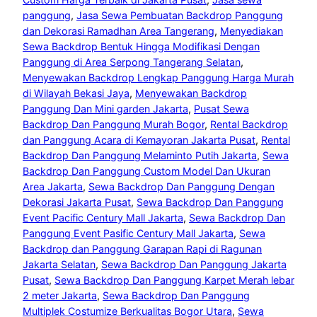
panggung
, 
Jasa Sewa Pembuatan Backdrop Panggung
dan Dekorasi Ramadhan Area Tangerang
, 
Menyediakan
Sewa Backdrop Bentuk Hingga Modifikasi Dengan
Panggung di Area Serpong Tangerang Selatan
, 
Menyewakan Backdrop Lengkap Panggung Harga Murah
di Wilayah Bekasi Jaya
, 
Menyewakan Backdrop
Panggung Dan Mini garden Jakarta
, 
Pusat Sewa
Backdrop Dan Panggung Murah Bogor
, 
Rental Backdrop
dan Panggung Acara di Kemayoran Jakarta Pusat
, 
Rental
Backdrop Dan Panggung Melaminto Putih Jakarta
, 
Sewa
Backdrop Dan Panggung Custom Model Dan Ukuran
Area Jakarta
, 
Sewa Backdrop Dan Panggung Dengan
Dekorasi Jakarta Pusat
, 
Sewa Backdrop Dan Panggung
Event Pacific Century Mall Jakarta
, 
Sewa Backdrop Dan
Panggung Event Pasific Century Mall Jakarta
, 
Sewa
Backdrop dan Panggung Garapan Rapi di Ragunan
Jakarta Selatan
, 
Sewa Backdrop Dan Panggung Jakarta
Pusat
, 
Sewa Backdrop Dan Panggung Karpet Merah lebar
2 meter Jakarta
, 
Sewa Backdrop Dan Panggung
Multiplek Costumize Berkualitas Bogor Utara
, 
Sewa